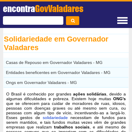
encontra
GovValadares
Solidariedade em Governador
Valadares
Casas de Repouso em Governador Valadares - MG
Entidades beneficentes em Governador Valadares - MG
Ongs em Governador Valadares - MG
O Brasil é conhecido por grandes
ações solidárias
, devido a
algumas dificuldades e pobreza. Existem hoje muitas
ONG's
que se oferecem para cuidar de moradores de ruas, idosos,
pessoas com doenças graves ou até mesmo sem cura, ou
pessoas com algum tipo de vício, incentivando-as a largá-lo.
Esses gestos de
solidariedade
necessitam de fundos para
serem mantidos, e tais fundos muitas vezes vêm de grandes
empresas que realizam
trabalhos sociais
, e até mesmo de
pessoas comuns que se importam com as dificuldades de