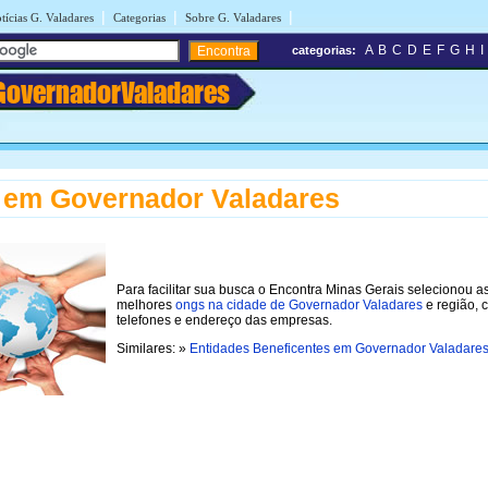
|
|
|
tícias G. Valadares
Categorias
Sobre G. Valadares
A
B
C
D
E
F
G
H
I
categorias:
GovernadorValadares
 em Governador Valadares
Para facilitar sua busca o Encontra Minas Gerais selecionou a
melhores
ongs na cidade de Governador Valadares
e região, 
telefones e endereço das empresas.
Similares: »
Entidades Beneficentes em Governador Valadare