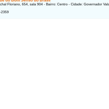
de do Bom Senso do Brasil
hal Floriano, 654, sala 904 - Bairro: Centro - Cidade: Governador Val
5-2359