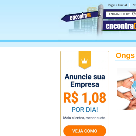
|
Página Inicial
No
encontra
Ongs