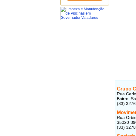
Grupo G
Rua Carl
Bairro: S
(33) 327
Movimen
Rua Orbis
35020-39
(33) 327