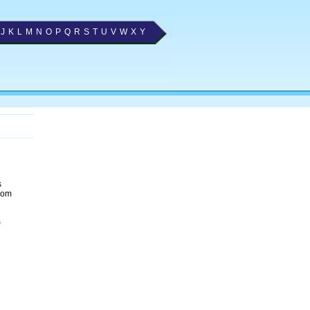
J
K
L
M
N
O
P
Q
R
S
T
U
V
W
X
Y
s
com
s