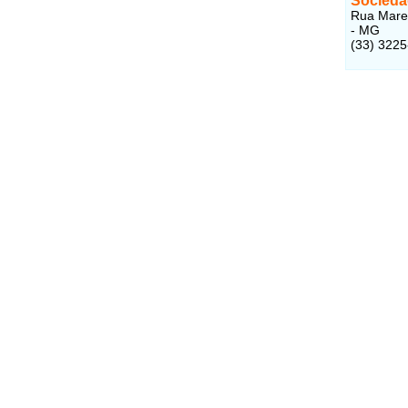
Socieda
Rua Marec
- MG
(33) 322