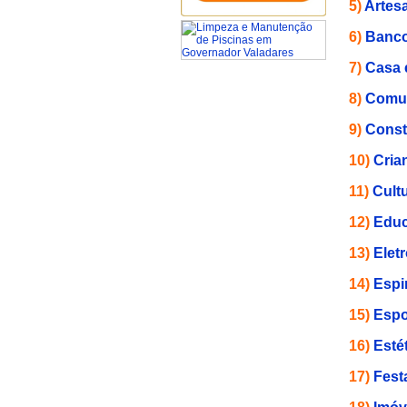
5)
Artes
6)
Banco
7)
Casa 
8)
Comun
9)
Const
10)
Cria
11)
Cult
12)
Educ
13)
Elet
14)
Espi
15)
Espo
16)
Esté
17)
Fest