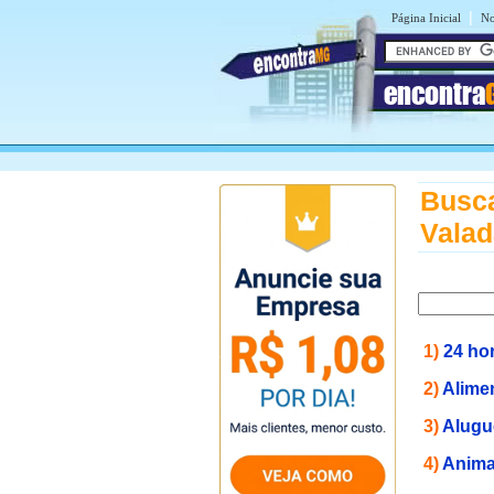
|
Página Inicial
No
encontra
Busca
Valad
1)
24 ho
2)
Alime
3)
Alugu
4)
Anima