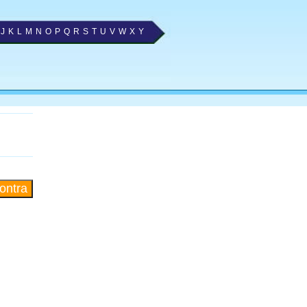
J
K
L
M
N
O
P
Q
R
S
T
U
V
W
X
Y