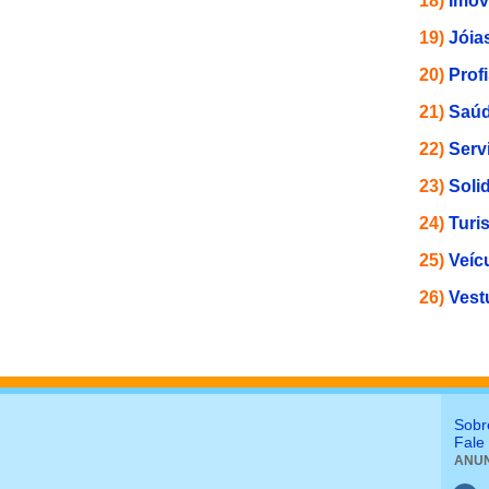
18)
Imóv
19)
Jóia
20)
Prof
21)
Saúd
22)
Serv
23)
Soli
24)
Turi
25)
Veíc
26)
Vest
Sobr
Fale
ANUN