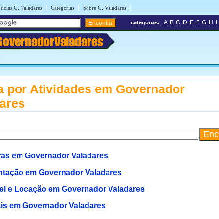
|
|
|
tícias G. Valadares
Categorias
Sobre G. Valadares
A
B
C
D
E
F
G
H
I
categorias:
GovernadorValadares
 por Atividades em Governador
ares
ras em Governador Valadares
ntação em Governador Valadares
el e Locação em Governador Valadares
is em Governador Valadares