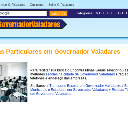
|
|
|
tícias G. Valadares
Categorias
Sobre G. Valadares
A
B
C
D
E
F
G
H
I
categorias:
GovernadorValadares
s Particulares em Governador Valadares
Para facilitar sua busca o Encontra Minas Gerais selecionou a
melhores
escolas na cidade de Governador Valadares
e regiã
telefones e endereço das empresas.
Similares: »
Transporte Escolar em Governador Valadares
»
Es
Municipais e Estaduais em Governador Valadares
»
Escolas T
em Governador Valadares