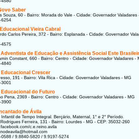
1-4580
Novo Saber
 Souza, 60 - Bairro: Morada do Vale - Cidade: Governador Valadares
3-6254
Educacional Vieira Cabral
do Carlos Pereira, 372 - Bairro: Esplanada - Cidade: Governador Val
1-4575
o Adventista de Educação e Assistência Social Este Brasilei
min Constant, 660 - Bairro: Centro - Cidade: Governador Valadares -
2-4840
o Educacional Crescer
esso, 191 - Bairro: Vila Rica - Cidade: Governador Valadares - MG
1-3001
o Educacional do Futuro
o Pena, 2369 - Bairro: Centro - Cidade: Governador Valadares - MG
1-3900
ncantado de Ávila
Infantil de Tempo Integral. Berçário, Maternal, 1° e 2° Período.
Rodrigues Ferreira, 131 - Bairro: Lourdes - MG - CEP: 35032-260
.facebook.com/c.e.reino.avila
einodeavila@hotmail.com
-0588 / 9.8840-5820 / 9.9197-5274