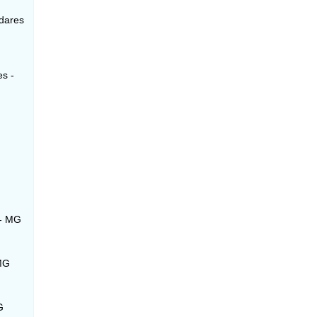
adares
es -
 - MG
 MG
G