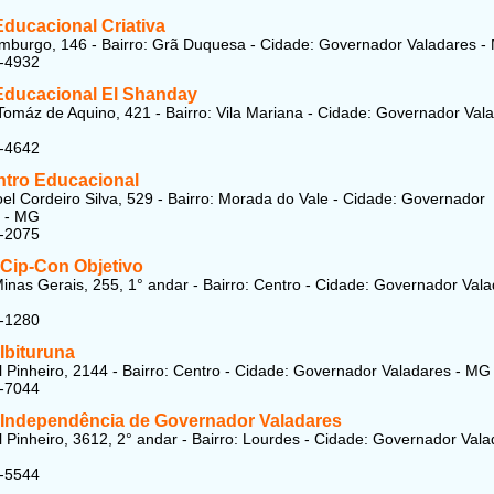
Educacional Criativa
burgo, 146 - Bairro: Grã Duquesa - Cidade: Governador Valadares -
6-4932
Educacional El Shanday
omáz de Aquino, 421 - Bairro: Vila Mariana - Cidade: Governador Val
5-4642
tro Educacional
l Cordeiro Silva, 529 - Bairro: Morada do Vale - Cidade: Governador
s - MG
6-2075
 Cip-Con Objetivo
inas Gerais, 255, 1° andar - Bairro: Centro - Cidade: Governador Val
1-1280
Ibituruna
l Pinheiro, 2144 - Bairro: Centro - Cidade: Governador Valadares - MG
1-7044
 Independência de Governador Valadares
l Pinheiro, 3612, 2° andar - Bairro: Lourdes - Cidade: Governador Vala
1-5544