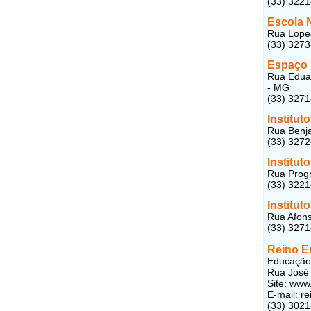
(33) 322
Escola 
Rua Lopes
(33) 327
Espaço 
Rua Eduar
- MG
(33) 327
Institut
Rua Benja
(33) 327
Institut
Rua Progr
(33) 322
Institut
Rua Afons
(33) 327
Reino E
Educação 
Rua José 
Site: www
E-mail: r
(33) 3021