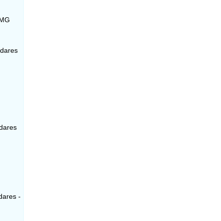
 MG
adares
adares
dares -