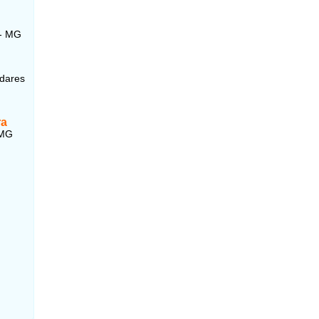
 - MG
adares
ra
 MG