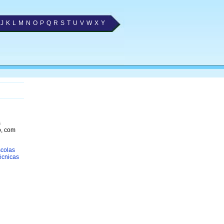
J
K
L
M
N
O
P
Q
R
S
T
U
V
W
X
Y
s
o, com
colas
écnicas