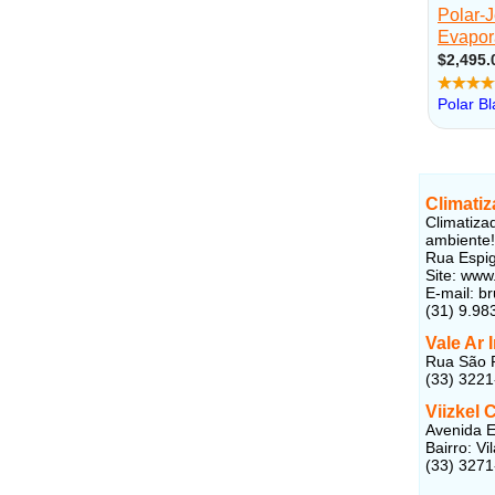
Climati
Climatiza
ambiente!
Rua Espig
Site: www
E-mail: b
(31) 9.98
Vale Ar 
Rua São P
(33) 322
Viizkel 
Avenida E
Bairro: V
(33) 327