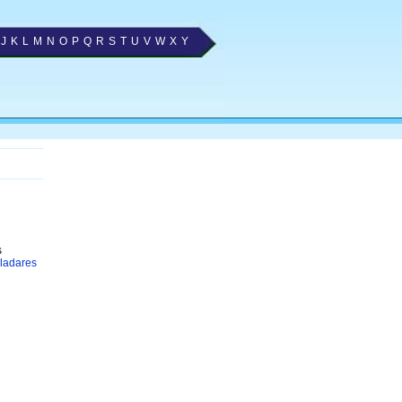
J
K
L
M
N
O
P
Q
R
S
T
U
V
W
X
Y
s
ladares