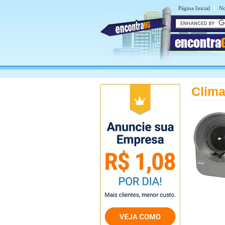
|
Página Inicial
No
encontra
Clima