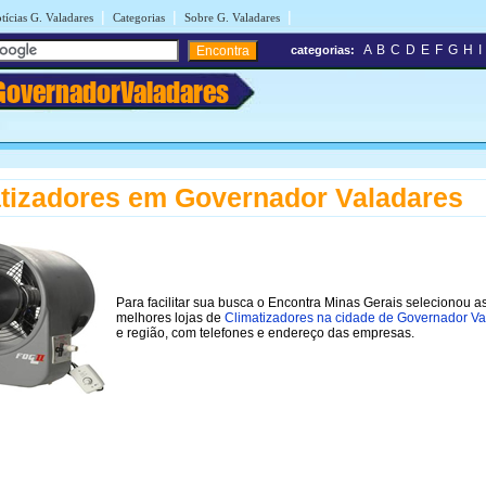
|
|
|
tícias G. Valadares
Categorias
Sobre G. Valadares
A
B
C
D
E
F
G
H
I
categorias:
GovernadorValadares
tizadores em Governador Valadares
Para facilitar sua busca o Encontra Minas Gerais selecionou a
melhores lojas de
Climatizadores na cidade de Governador Va
e região, com telefones e endereço das empresas.