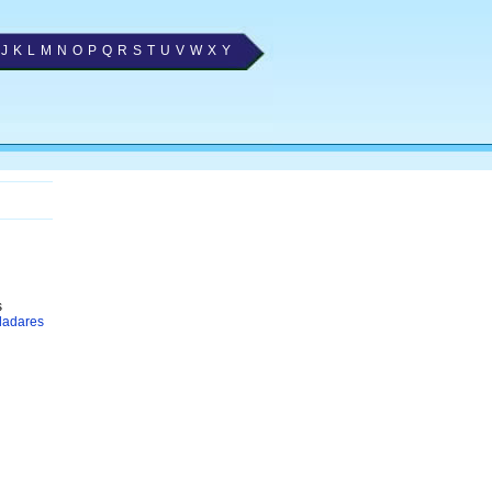
J
K
L
M
N
O
P
Q
R
S
T
U
V
W
X
Y
s
ladares