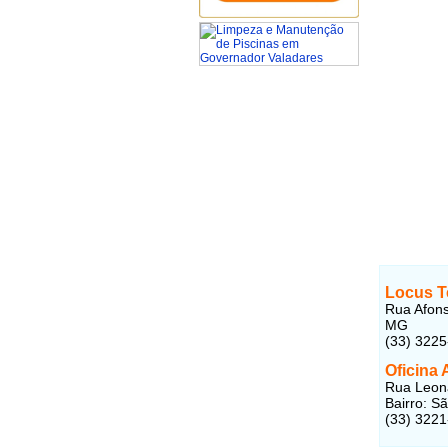
Locus T
Rua Afons
MG
(33) 322
Oficina 
Rua Leona
Bairro: S
(33) 322