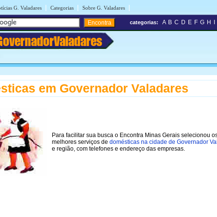
|
|
|
tícias G. Valadares
Categorias
Sobre G. Valadares
A
B
C
D
E
F
G
H
I
categorias:
GovernadorValadares
sticas em Governador Valadares
Para facilitar sua busca o Encontra Minas Gerais selecionou o
melhores serviços de
domésticas na cidade de Governador Va
e região, com telefones e endereço das empresas.