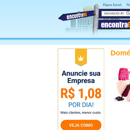
|
Página Inicial
No
encontra
Domé