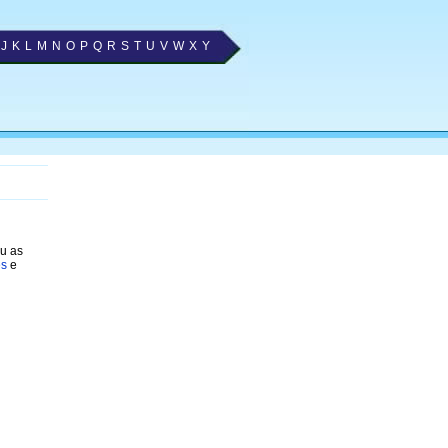
J
K
L
M
N
O
P
Q
R
S
T
U
V
W
X
Y
ou as
es
e