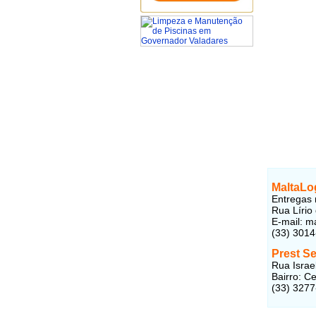
MaltaLo
Entregas 
Rua Lírio
E-mail: m
(33) 301
Prest S
Rua Israe
Bairro: C
(33) 327