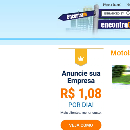
|
Página Inicial
No
encontra
Moto