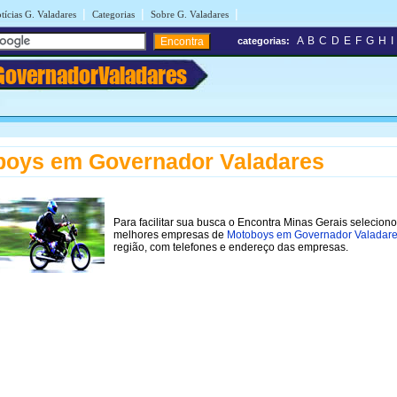
|
|
|
tícias G. Valadares
Categorias
Sobre G. Valadares
A
B
C
D
E
F
G
H
I
categorias:
GovernadorValadares
boys em Governador Valadares
Para facilitar sua busca o Encontra Minas Gerais selecion
melhores empresas de
Motoboys em Governador Valadar
região, com telefones e endereço das empresas.