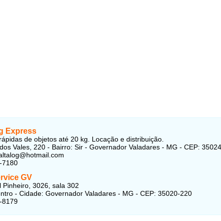
g Express
rápidas de objetos até 20 kg. Locação e distribuição.
 dos Vales, 220 - Bairro: Sir - Governador Valadares - MG - CEP: 3502
altalog@hotmail.com
4-7180
ervice GV
l Pinheiro, 3026, sala 302
entro - Cidade: Governador Valadares - MG - CEP: 35020-220
7-8179