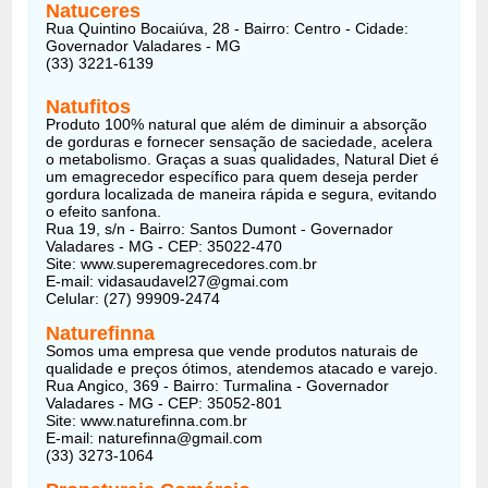
Natuceres
Rua Quintino Bocaiúva, 28 - Bairro: Centro - Cidade:
Governador Valadares - MG
(33) 3221-6139
Natufitos
Produto 100% natural que além de diminuir a absorção
de gorduras e fornecer sensação de saciedade, acelera
o metabolismo. Graças a suas qualidades, Natural Diet é
um emagrecedor específico para quem deseja perder
gordura localizada de maneira rápida e segura, evitando
o efeito sanfona.
Rua 19, s/n - Bairro: Santos Dumont - Governador
Valadares - MG - CEP: 35022-470
Site: www.superemagrecedores.com.br
E-mail: vidasaudavel27@gmai.com
Celular: (27) 99909-2474
Naturefinna
Somos uma empresa que vende produtos naturais de
qualidade e preços ótimos, atendemos atacado e varejo.
Rua Angico, 369 - Bairro: Turmalina - Governador
Valadares - MG - CEP: 35052-801
Site: www.naturefinna.com.br
E-mail: naturefinna@gmail.com
(33) 3273-1064